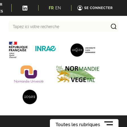
ER
FR
EN
SE CONNECTER
ÉS
Tapez
ici
votre
recherche
Toutes les rubriques