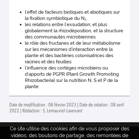
l’effet de facteurs biotiques et abiotiques sur
la fixation symbiotique du N
2
les relations entre l’exsudation, et plus
globalement la rhizodéposition, et la structure
des communautés microbiennes
le rôle des fructanes et de leur métabolisme
sur les mécanismes d’interaction entre la
plante et des bactéries colonisatrices des
racines et des feuilles
l’influence des cortèges microbiens ou
d’apports de PGPR (Plant Growth Promoting
Rhizobacteria) sur la nutrition N, S et P de la
plante
Date de modification : 08 février 2023 | Date de création : 08 avril
2022 | Rédaction : S. Lemauviel-Lavenant
Ce site utilise des cookies afin de vous proposer des
vidéos, des boutons de partage, des remontées de
© INRAE 2022
Actualités
www.inrae.fr