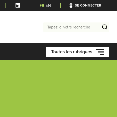
FR
EN
SE CONNECTER
Tapez
ici
votre
recherche
Toutes les rubriques